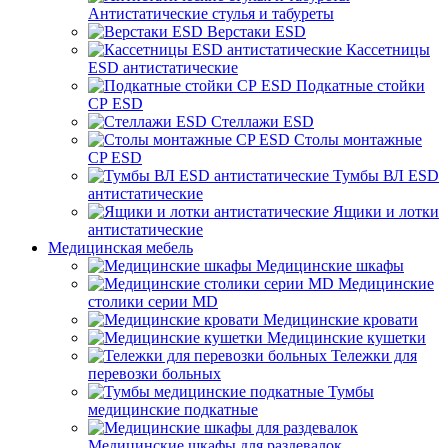
Антистатические стулья и табуреты
Верстаки ESD
Кассетницы
ESD антистатические
Подкатные стойки
СР ESD
Стеллажи ESD
Столы монтажные
CP ESD
Тумбы ВЛ ESD
антистатические
Ящики и лотки
антистатические
Медицинская мебель
Медицинские шкафы
Медицинские
столики серии MD
Медицинские кровати
Медицинские кушетки
Тележки для
перевозки больных
Тумбы
медицинские подкатные
Медицинские шкафы для раздевалок