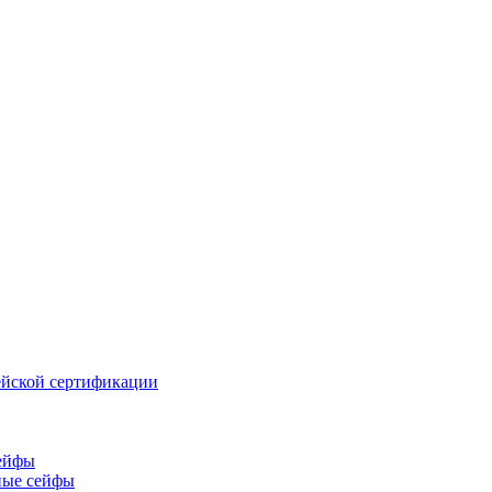
йской сертификации
ейфы
ные сейфы