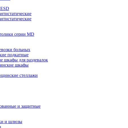
 ESD
нтистатические
антистатические
толики серии MD
евозки больных
кие подкатные
е шкафы для раздевалок
инские шкафы
ицинские стеллажи
ованные и защитные
ки и шлюзы
в