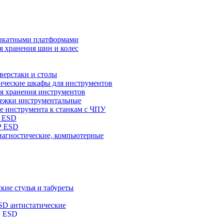
выкатными платформами
я хранения шин и колес
верстаки и столы
ические шкафы для инструментов
я хранения инструментов
лежки инструментальные
е инструмента к станкам с ЧПУ
 ESD
Р ESD
иагностические, компьютерные
кие стулья и табуреты
SD антистатические
Р ESD