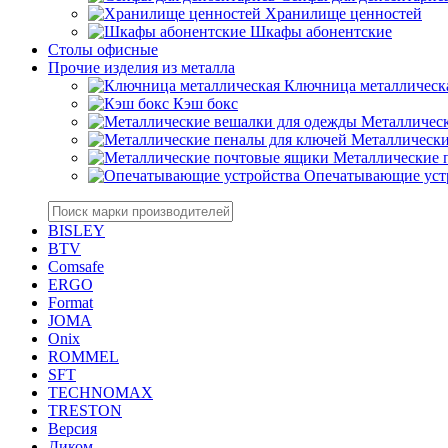
Хранилище ценностей
Шкафы абонентские
Столы офисные
Прочие изделия из металла
Ключница металлическ
Кэш бокс
Металлическ
Металлически
Металлические 
Опечатывающие уст
BISLEY
BTV
Comsafe
ERGO
Format
JOMA
Onix
ROMMEL
SFT
TECHNOMAX
TRESTON
Версия
Диком