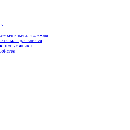
ая
ие вешалки для одежды
е пеналы для ключей
почтовые ящики
ройства