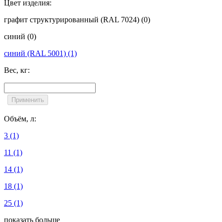
Цвет изделия:
графит структурированный (RAL 7024)
(0)
синий
(0)
синий (RAL 5001)
(1)
Вес, кг:
Объём, л:
3
(1)
11
(1)
14
(1)
18
(1)
25
(1)
показать больше