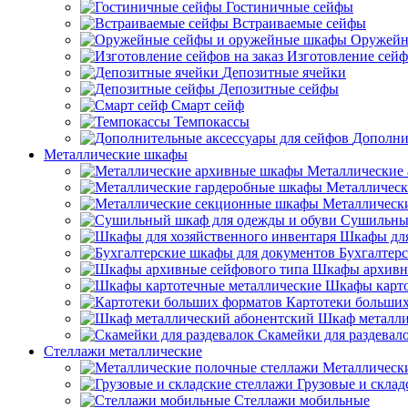
Гостиничные сейфы
Встраиваемые сейфы
Оружейн
Изготовление сейф
Депозитные ячейки
Депозитные сейфы
Смарт сейф
Темпокассы
Дополни
Металлические шкафы
Металлические
Металлическ
Металлическ
Сушильный
Шкафы для
Бухгалтер
Шкафы архивн
Шкафы карто
Картотеки больши
Шкаф металли
Скамейки для раздевал
Стеллажи металлические
Металлическ
Грузовые и склад
Стеллажи мобильные