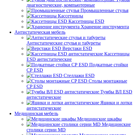
диагностические, компьютерные
Промышленные стулья
Кассетницы
Кассетницы ESD
Хранение инструмента
Антистатическая мебель
Антистатические стулья и табуреты
Верстаки ESD
Кассетницы
ESD антистатические
Подкатные стойки
СР ESD
Стеллажи ESD
Столы монтажные
CP ESD
Тумбы ВЛ ESD
антистатические
Ящики и лотки
антистатические
Медицинская мебель
Медицинские шкафы
Медицинские
столики серии MD