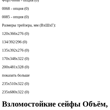
Форт-0068 - опция
(0)
0068 - опция
(0)
0085 - опция
(0)
Размеры трейзера, мм (ВхШхГ):
120x366x276
(0)
134/392/296
(0)
135x392x276
(0)
170x348x322
(0)
200x481x328
(0)
показать больше
235x510x322
(0)
235x680x322
(0)
Взломостойкие сейфы Объём,