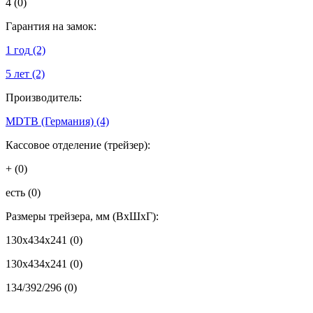
4
(0)
Гарантия на замок:
1 год
(2)
5 лет
(2)
Производитель:
MDTB (Германия)
(4)
Кассовое отделение (трейзер):
+
(0)
есть
(0)
Размеры трейзера, мм (ВхШхГ):
130x434x241
(0)
130х434х241
(0)
134/392/296
(0)