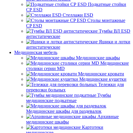
Подкатные стойки
СР ESD
Стеллажи ESD
Столы монтажные
CP ESD
Тумбы ВЛ ESD
антистатические
Ящики и лотки
антистатические
Медицинская мебель
Медицинские шкафы
Медицинские
столики серии MD
Медицинские кровати
Медицинские кушетки
Тележки для
перевозки больных
Тумбы
медицинские подкатные
Медицинские шкафы для раздевалок
Архивные
медицинские шкафы
Картотеки
медицинские