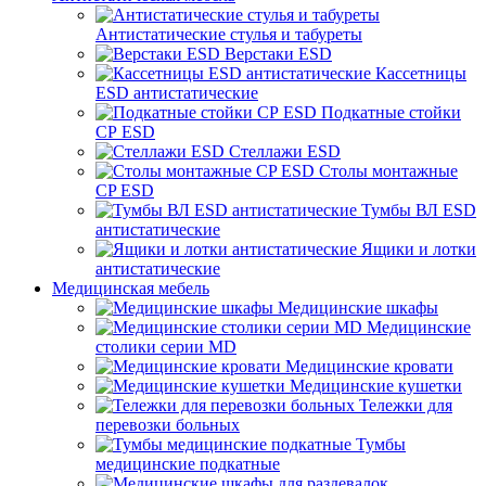
Антистатические стулья и табуреты
Верстаки ESD
Кассетницы
ESD антистатические
Подкатные стойки
СР ESD
Стеллажи ESD
Столы монтажные
CP ESD
Тумбы ВЛ ESD
антистатические
Ящики и лотки
антистатические
Медицинская мебель
Медицинские шкафы
Медицинские
столики серии MD
Медицинские кровати
Медицинские кушетки
Тележки для
перевозки больных
Тумбы
медицинские подкатные