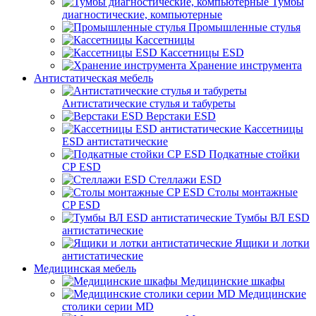
Тумбы
диагностические, компьютерные
Промышленные стулья
Кассетницы
Кассетницы ESD
Хранение инструмента
Антистатическая мебель
Антистатические стулья и табуреты
Верстаки ESD
Кассетницы
ESD антистатические
Подкатные стойки
СР ESD
Стеллажи ESD
Столы монтажные
CP ESD
Тумбы ВЛ ESD
антистатические
Ящики и лотки
антистатические
Медицинская мебель
Медицинские шкафы
Медицинские
столики серии MD