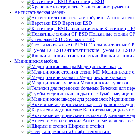
Кассетницы ESD
Хранение инструмента
Антистатическая мебель
Антистатичес
Верстаки ESD
Кассетницы E
Подкатные стойки С
Стеллажи ESD
Столы монтажные CP
Тумбы ВЛ ESD а
Ящики и лотки 
Медицинская мебель
Медицинские шкафы
Медицинские с
Медицинские кровати
Медицинские кушетки
Тележки для пер
Тумбы медицинс
Медицински
Архивные медиц
Картотеки медицинские
Архивные мед
Аптечки металлические
Ширмы и стойки
Сейфы термостаты