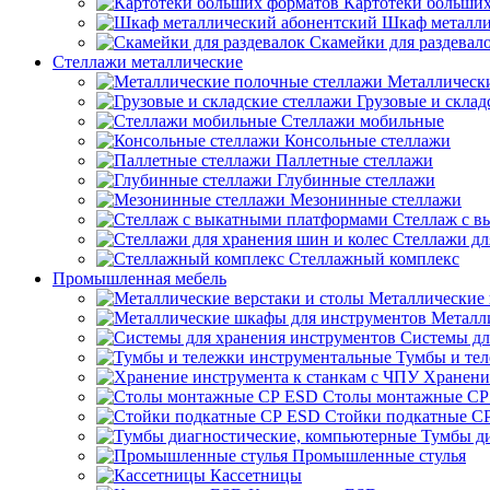
Картотеки больши
Шкаф металли
Скамейки для раздевал
Стеллажи металлические
Металлическ
Грузовые и склад
Стеллажи мобильные
Консольные стеллажи
Паллетные стеллажи
Глубинные стеллажи
Мезонинные стеллажи
Стеллаж с 
Стеллажи дл
Стеллажный комплекс
Промышленная мебель
Металлические 
Металл
Системы дл
Тумбы и те
Хранени
Столы монтажные СР
Стойки подкатные С
Тумбы д
Промышленные стулья
Кассетницы