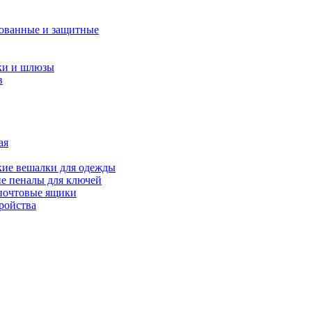
ованные и защитные
ки и шлюзы
в
ая
ие вешалки для одежды
е пеналы для ключей
почтовые ящики
ройства