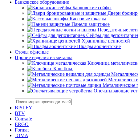
Банковское оборудование
Банковские сейфы
Двери бронир
Кассовые шкафы
Панели защитные
Передаточные лот
Сейфы для депозитарие
Хранилище ценностей
Шкафы абонентские
Столы офисные
Прочие изделия из металла
Ключница металлическ
Кэш бокс
Металлическ
Металлически
Металлические 
Опечатывающие уст
BISLEY
BTV
Comsafe
ERGO
Format
JOMA