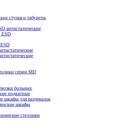
кие стулья и табуреты
SD антистатические
Р ESD
 ESD
нтистатические
антистатические
толики серии MD
евозки больных
кие подкатные
е шкафы для раздевалок
инские шкафы
ицинские стеллажи