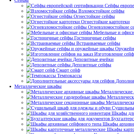
Сейфы
Сейфы европе
Взломостойкие сейфы
Огнестойкие сейфы
Огнестойкие картотеки
Огневзломостойкие с
Мебельные и офис
Гостиничные сейфы
Встраиваемые сейфы
Оружейн
Изготовление сейф
Депозитные ячейки
Депозитные сейфы
Смарт сейф
Темпокассы
Дополни
Металлические шкафы
Металлические
Металлическ
Металлическ
Сушильный
Шкафы для
Бухгалтер
Шкафы архивн
Шкафы карто