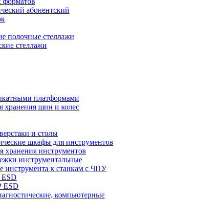
х форматов
ческий абонентский
ок
ие полочные стеллажи
ские стеллажи
выкатными платформами
я хранения шин и колес
верстаки и столы
ические шкафы для инструментов
я хранения инструментов
лежки инструментальные
е инструмента к станкам с ЧПУ
 ESD
Р ESD
иагностические, компьютерные