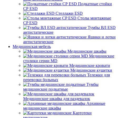
Подкатные стойки
СР ESD
Стеллажи ESD
Столы монтажные
CP ESD
Тумбы ВЛ ESD
антистатические
Ящики и лотки
антистатические
Медицинская мебель
Медицинские шкафы
Медицинские
столики серии MD
Медицинские кровати
Медицинские кушетки
Тележки для
перевозки больных
Тумбы
медицинские подкатные
Медицинские шкафы для раздевалок
Архивные
медицинские шкафы
Картотеки
медицинские