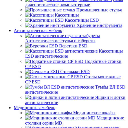
диагностические, компьютерные
Промышленные стулья
Кассетницы
Кассетницы ESD
Хранение инструмента
Антистатическая мебель
Антистатические стулья и табуреты
Верстаки ESD
Кассетницы
ESD антистатические
Подкатные стойки
СР ESD
Стеллажи ESD
Столы монтажные
CP ESD
Тумбы ВЛ ESD
антистатические
Ящики и лотки
антистатические
Медицинская мебель
Медицинские шкафы
Медицинские
столики серии MD