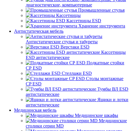
диагностические, компьютерные
Промышленные стулья
Кассетницы
Кассетницы ESD
Хранение инструмента
Антистатическая мебель
Антистатические стулья и табуреты
Верстаки ESD
Кассетницы
ESD антистатические
Подкатные стойки
СР ESD
Стеллажи ESD
Столы монтажные
CP ESD
Тумбы ВЛ ESD
антистатические
Ящики и лотки
антистатические
Медицинская мебель
Медицинские шкафы
Медицинские
столики серии MD