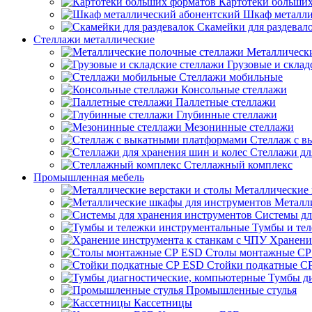
Картотеки больши
Шкаф металли
Скамейки для раздевал
Стеллажи металлические
Металлическ
Грузовые и склад
Стеллажи мобильные
Консольные стеллажи
Паллетные стеллажи
Глубинные стеллажи
Мезонинные стеллажи
Стеллаж с 
Стеллажи дл
Стеллажный комплекс
Промышленная мебель
Металлические 
Металл
Системы дл
Тумбы и те
Хранени
Столы монтажные СР
Стойки подкатные С
Тумбы д
Промышленные стулья
Кассетницы