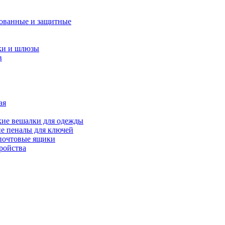
ованные и защитные
ки и шлюзы
в
ая
ие вешалки для одежды
е пеналы для ключей
почтовые ящики
ройства