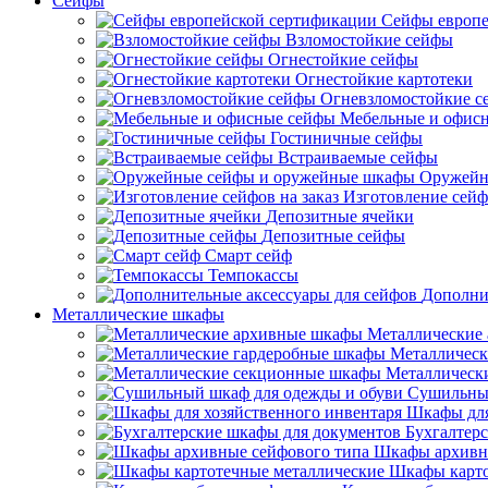
Сейфы
Сейфы европе
Взломостойкие сейфы
Огнестойкие сейфы
Огнестойкие картотеки
Огневзломостойкие с
Мебельные и офис
Гостиничные сейфы
Встраиваемые сейфы
Оружейн
Изготовление сейф
Депозитные ячейки
Депозитные сейфы
Смарт сейф
Темпокассы
Дополни
Металлические шкафы
Металлические
Металлическ
Металлическ
Сушильный
Шкафы для
Бухгалтер
Шкафы архивн
Шкафы карто