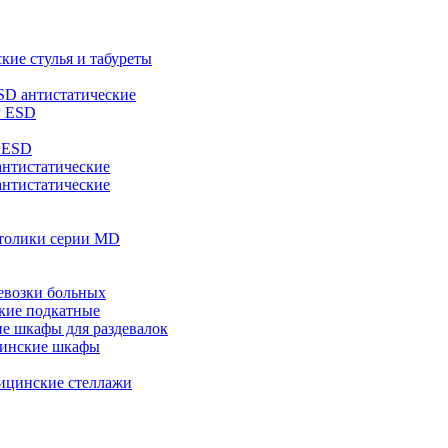
кие стулья и табуреты
SD антистатические
Р ESD
 ESD
нтистатические
антистатические
толики серии MD
евозки больных
кие подкатные
е шкафы для раздевалок
инские шкафы
ицинские стеллажи