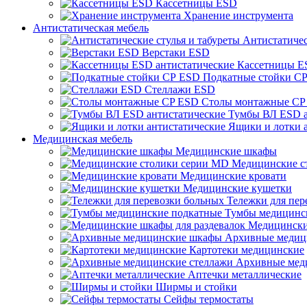
Кассетницы ESD
Хранение инструмента
Антистатическая мебель
Антистатичес
Верстаки ESD
Кассетницы E
Подкатные стойки С
Стеллажи ESD
Столы монтажные CP
Тумбы ВЛ ESD а
Ящики и лотки 
Медицинская мебель
Медицинские шкафы
Медицинские с
Медицинские кровати
Медицинские кушетки
Тележки для пер
Тумбы медицинс
Медицински
Архивные медиц
Картотеки медицинские
Архивные мед
Аптечки металлические
Ширмы и стойки
Сейфы термостаты