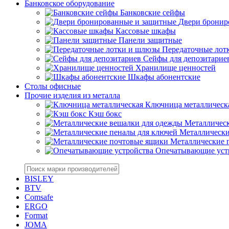
Банковское оборудование
Банковские сейфы
Двери бронир
Кассовые шкафы
Панели защитные
Передаточные лот
Сейфы для депозитарие
Хранилище ценностей
Шкафы абонентские
Столы офисные
Прочие изделия из металла
Ключница металлическ
Кэш бокс
Металлическ
Металлически
Металлические 
Опечатывающие уст
BISLEY
BTV
Comsafe
ERGO
Format
JOMA