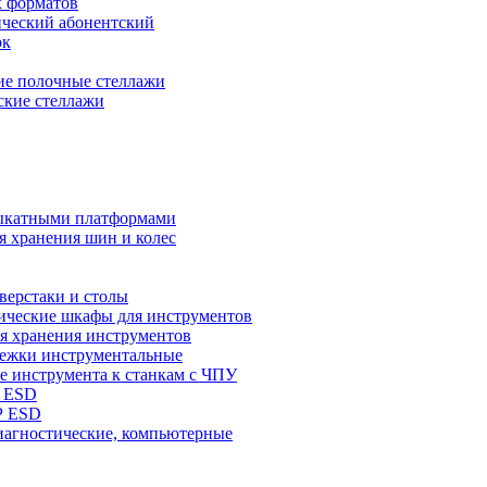
х форматов
ческий абонентский
ок
ие полочные стеллажи
ские стеллажи
выкатными платформами
я хранения шин и колес
верстаки и столы
ические шкафы для инструментов
я хранения инструментов
лежки инструментальные
е инструмента к станкам с ЧПУ
 ESD
Р ESD
иагностические, компьютерные